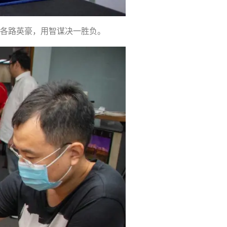
各路英豪，用智谋决一胜负。