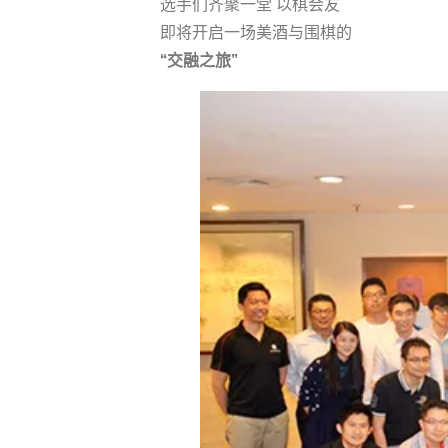
选手们齐聚一堂 以棋会友
即将开启一场美酒与围棋的
“交融之旅”