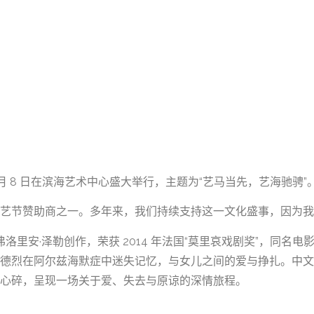
日至 3 月 8 日在滨海艺术中心盛大举行，主题为“艺马当先，艺海驰骋”
艺节赞助商之一。多年来，我们持续支持这一文化盛事，因为我
由弗洛里安·泽勒创作，荣获 2014 年法国“莫里哀戏剧奖”，同
德烈在阿尔兹海默症中迷失记忆，与女儿之间的爱与挣扎。中文
心碎，呈现一场关于爱、失去与原谅的深情旅程。