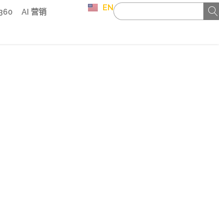
EN
 360
AI 营销
》