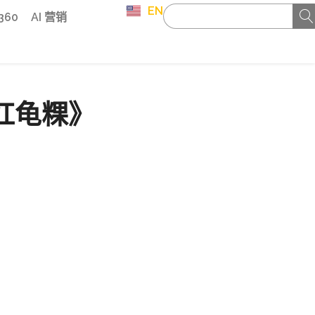
EN
 360
AI 营销
与红龟粿》