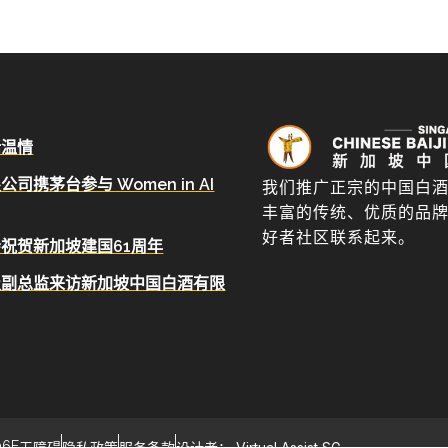
话温情
携茅台参与 Women in AI
我们推广正宗的中国白
丰富的传统、优质的品
好者社区联系起来。
祝贺新加坡建国61周年
级副总监来访新加坡中国白酒有限
6E
无障碍
隐私政策
服务条款
设计者： Virtual Assist SG