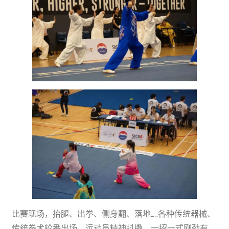
比赛现场，抬腿、出拳、侧身翻、落地……各种传统器械、
传统拳术轮番出场。运动员精神抖擞，一招一式刚劲有