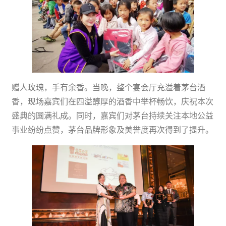
赠人玫瑰，手有余香。当晚，整个宴会厅充溢着茅台酒
香，现场嘉宾们在四溢醇厚的酒香中举杯畅饮，庆祝本次
盛典的圆满礼成。同时，嘉宾们对茅台持续关注本地公益
事业纷纷点赞，茅台品牌形象及美誉度再次得到了提升。