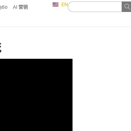
EN
 360
AI 营销
流