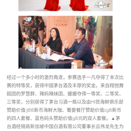
经过一个多小时的激烈角逐，参赛选手一凡夺得了本次比
赛的特等奖，获得中国茅台酒及丰厚的奖金。来自翔悦舞
蹈团的罗慧群、辣妈辣妹团、媛媛夺得一等奖、二等奖、
三等奖，分别获得了茅台习酒一瓶以及由Hi货海鲜俱乐部
赞助价值388新币海鲜大咖、蜀晏餐厅赞助价值198新币
的四人套餐、蓝色码头赞助价值98元的双人套餐。▲茅
台酒经销商新加坡中国白酒有限公司董事长云伟龙先生为