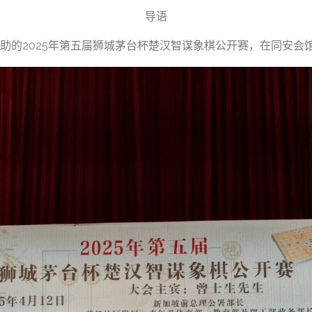
导语
助的2025年第五届狮城茅台杯楚汉智谋象棋公开赛，在同安会